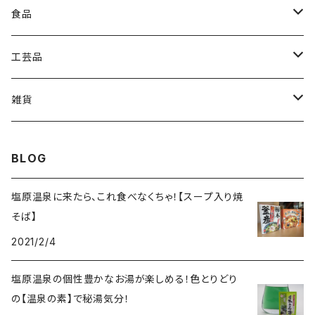
美容
食品
入浴剤
お菓子
工芸品
スープ入り焼そば
経木
雑貨
高原野菜
ポストカード
BLOG
塩原温泉に来たら、これ食べなくちゃ！【スープ入り焼
そば】
2021/2/4
塩原温泉の個性豊かなお湯が楽しめる！色とりどり
の【温泉の素】で秘湯気分！