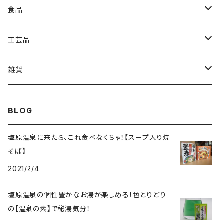
美容
食品
入浴剤
お菓子
工芸品
スープ入り焼そば
経木
雑貨
高原野菜
ポストカード
BLOG
塩原温泉に来たら、これ食べなくちゃ！【スープ入り焼
そば】
2021/2/4
塩原温泉の個性豊かなお湯が楽しめる！色とりどり
の【温泉の素】で秘湯気分！