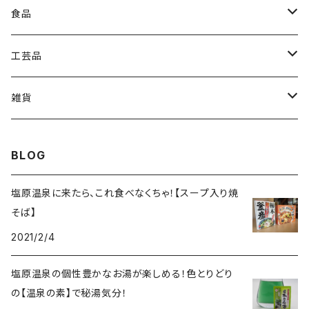
美容
食品
入浴剤
お菓子
工芸品
スープ入り焼そば
経木
雑貨
高原野菜
ポストカード
BLOG
塩原温泉に来たら、これ食べなくちゃ！【スープ入り焼
そば】
2021/2/4
塩原温泉の個性豊かなお湯が楽しめる！色とりどり
の【温泉の素】で秘湯気分！